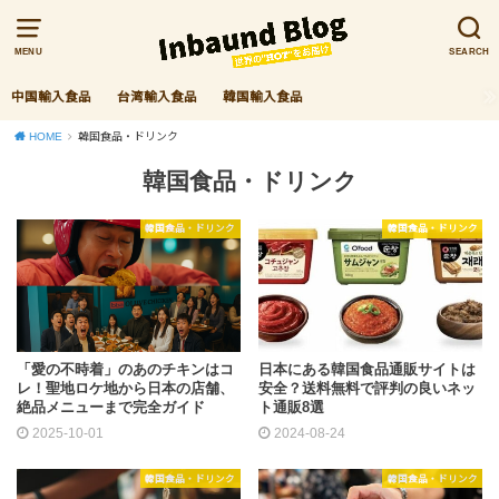
MENU
SEARCH
中国輸入食品
台湾輸入食品
韓国輸入食品
HOME
韓国食品・ドリンク
韓国食品・ドリンク
韓国食品・ドリンク
韓国食品・ドリンク
「愛の不時着」のあのチキンはコ
日本にある韓国食品通販サイトは
レ！聖地ロケ地から日本の店舗、
安全？送料無料で評判の良いネッ
絶品メニューまで完全ガイド
ト通販8選
2025-10-01
2024-08-24
韓国食品・ドリンク
韓国食品・ドリンク