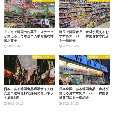
ドンキで韓国のお菓子・スナック
埼玉で韓国食品・食材が買えるお
が買えるって本当？入手可能な韓
すすめスーパー・韓国食材専門店
国お菓子
を一挙紹介
2024-04-11
2023-08-05
韓国食品・ドリンク
韓国食品・ドリンク
日本にある韓国食品通販サイトは
日本全国にある韓国食品・食材が
安全？送料無料で評判の良いネッ
買えるおすすめスーパー・韓国食
ト通販8選
材専門店を一挙紹介
2023-06-19
2023-10-23