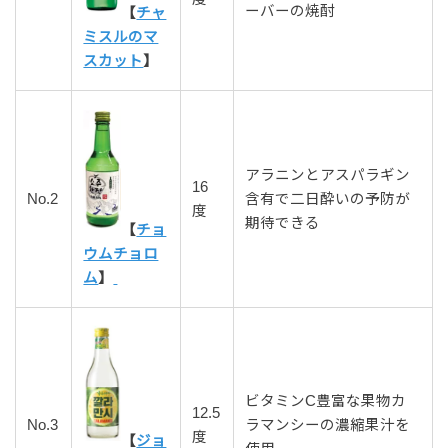
ーバーの焼酎
【
チャ
ミスルのマ
スカット
】
アラニンとアスパラギン
16
No.2
含有で二日酔いの予防が
度
期待できる
【
チョ
ウムチョロ
ム
】
ビタミンC豊富な果物カ
12.5
No.3
ラマンシーの濃縮果汁を
度
【
ジョ