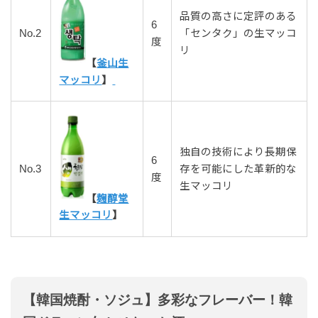
品質の高さに定評のある
6
No.2
「センタク」の生マッコ
度
リ
【
釜山生
マッコリ
】
独自の技術により長期保
6
No.3
存を可能にした革新的な
度
生マッコリ
【
麹醇堂
生マッコリ
】
【韓国焼酎・ソジュ】多彩なフレーバー！韓