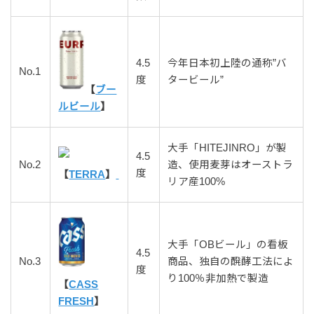
4.5
今年日本初上陸の通称”バ
No.1
度
タービール”
【
ブー
ルビール
】
大手「HITEJINRO」が製
4.5
No.2
造、使用麦芽はオーストラ
度
【
TERRA
】
リア産100%
大手「OBビール」の看板
4.5
No.3
商品、独自の醗酵工法によ
度
り100％非加熱で製造
【
CASS
FRESH
】