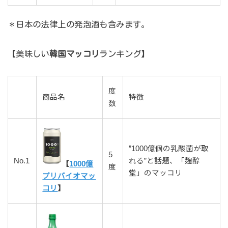
＊日本の法律上の発泡酒も含みます。
【美味しい
韓国マッコリ
ランキング】
度
商品名
特徴
数
”1000億個の乳酸菌が取
5
No.1
れる”と話題、「麹醇
【
1000億
度
堂」のマッコリ
プリバイオマッ
コリ
】