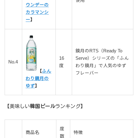
使用
ウンデーの
カラマンシ
ー
】
鏡月のRTS（Ready To
16
Serve）シリーズの「ふん
No.4
度
わり鏡月」で人気のゆず
【
ふん
フレーバー
わり鏡月の
ゆず
】
【美味しい
韓国ビール
ランキング】
度
商品名
特徴
数