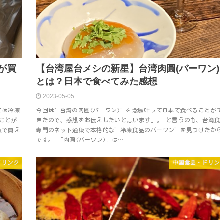
が買
【台湾屋台メシの新星】台湾肉圓(バーワン)
とは？日本で食べてみた感想
2023-05-05
では冷凍
今回は”台湾の肉圓(バーワン)”を念願叶って日本で食べることが
ことが
きたので、感想をお伝えしたいと思います」。 と言うのも、台湾
販で買え
専門のネット通販で本格的な”冷凍食品のバーワン”を見つけたか
です。 「肉圓(バーワン)」は…
ドリンク
中国食品・ドリン