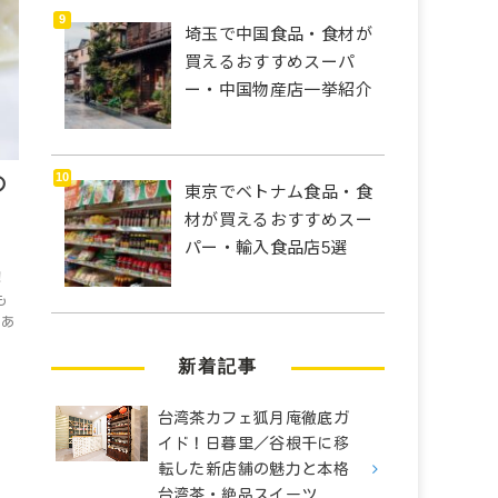
埼玉で中国食品・食材が
買えるおすすめスーパ
ー・中国物産店一挙紹介
の
東京でベトナム食品・食
材が買えるおすすめスー
パー・輸入食品店5選
！
も
もあ
新着記事
台湾茶カフェ狐月庵徹底ガ
イド！日暮里／谷根千に移
転した新店舗の魅力と本格
台湾茶・絶品スイーツ