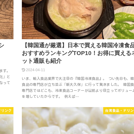
シ
【韓国通が厳選】日本で買える韓国冷凍食
おすすめランキングTOP10！お得に買える
ット通販も紹介
2024-04-11
ます。
化」と
いま、輸入食品業界で大注目の『韓国冷凍食品』。 つい先日も、
なって
食品の専門店が立ち並ぶ「新大久保」に行って驚きました。 韓国
専門店ではどこも、冷凍食品コーナーが以前より目立ってボリュー
を増していたからです。 例えば…
ドリンク
台湾食品・ドリン