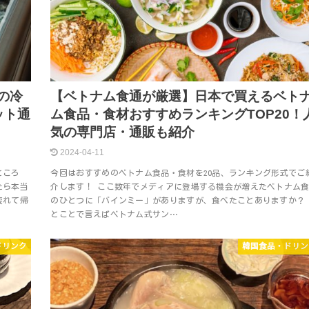
の冷
【ベトナム食通が厳選】日本で買えるベト
ット通
ム食品・食材おすすめランキングTOP20！
気の専門店・通販も紹介
2024-04-11
ところ
今回はおすすめのベトナム食品・食材を20品、ランキング形式でご
たら本当
介します！ ここ数年でメディアに登場する機会が増えたベトナム
疲れて帰
のひとつに「バインミー」がありますが、食べたことありますか？
とことで言えばベトナム式サン…
ドリンク
韓国食品・ドリン