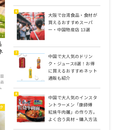
大阪で台湾食品・食材が
買えるおすすめスーパ
ー・中国物産店 13選
品
ネ
中国で大人気のドリン
ク・ジュース8選！お得
に買えるおすすめネット
韓国
通販も紹介
食品
ム
中国で大人気のインスタ
ントラーメン「康師傅
ク
紅焼牛肉麺」の作り方。
よく合う具材・購入方法