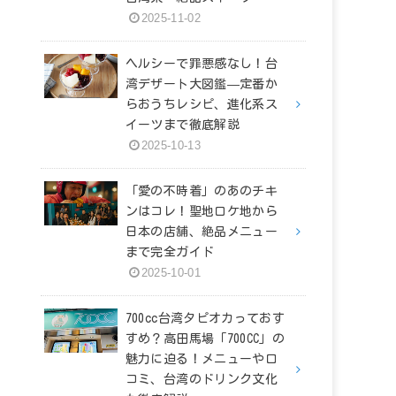
2025-11-02
ヘルシーで罪悪感なし！台
湾デザート大図鑑—定番か
らおうちレシピ、進化系ス
イーツまで徹底解説
2025-10-13
「愛の不時着」のあのチキ
ンはコレ！聖地ロケ地から
日本の店舗、絶品メニュー
まで完全ガイド
2025-10-01
700cc台湾タピオカっておす
すめ？高田馬場「700CC」の
魅力に迫る！メニューや口
コミ、台湾のドリンク文化