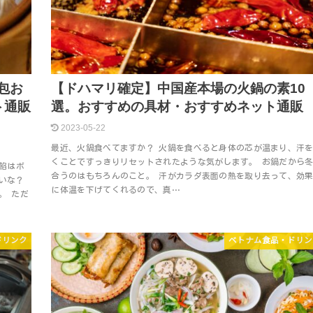
包お
【ドハマリ確定】中国産本場の火鍋の素10
ト通販
選。おすすめの具材・おすすめネット通販
2023-05-22
最近、火鍋食べてますか？ 火鍋を食べると身体の芯が温まり、汗
くことですっきりリセットされたような気がします。 お鍋だから
餡はボ
合うのはもちろんのこと。 汗がカラダ表面の熱を取り去って、効
いな？
に体温を下げてくれるので、真…
。 ただ
ドリンク
ベトナム食品・ドリン