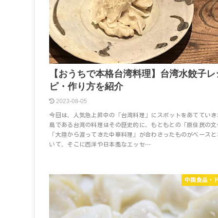
【おうちで本格台湾料理】台湾水餃子レ
ピ・作り方を紹介
2023-08-05
今回は、人気急上昇中の「台湾料理」にスポットをあてていき
島である台湾の料理はその歴史的に、もともとの「原住民の文
「大陸から渡ってきた中華料理」が合わさったものがベースと
いて、そこに西洋や日本風なエッセ…
中国食品・