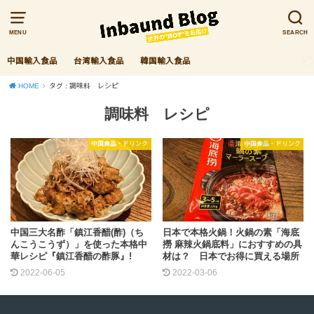
MENU
SEARCH
中国輸入食品
台湾輸入食品
韓国輸入食品
HOME
タグ : 調味料 レシピ
調味料 レシピ
中国食品・ドリンク
中国食品・ドリンク
中国三大名酢「鎮江香醋(酢)（ち
日本で本格火鍋！火鍋の素「海底
んこうこうず）」を使った本格中
撈 麻辣火鍋底料」におすすめの具
華レシピ『鎮江香醋の酢豚』!
材は？ 日本でお得に買える場所
2022-06-05
2022-03-06