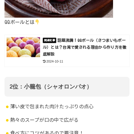
QQボールとは
話題沸騰！QQボール（さつまいもボー
ル）とは？台湾で愛される理由から作り方を徹
底解説
2024-10-11
2位：小籠包（シャオロンパオ）
薄い皮で包まれた肉汁たっぷりの点心
熱々のスープが口の中で広がる
食べ方にコツがあるので要注意！