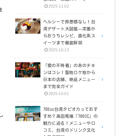
2025-11-02
発
ヘルシーで罪悪感なし！台
湾デザート大図鑑—定番か
らおうちレシピ、進化系ス
イーツまで徹底解説
2025-10-13
「愛の不時着」のあのチキ
。
ンはコレ！聖地ロケ地から
日本の店舗、絶品メニュー
まで完全ガイド
2025-10-01
700cc台湾タピオカっておす
し
すめ？高田馬場「700CC」の
魅力に迫る！メニューや口
コミ、台湾のドリンク文化