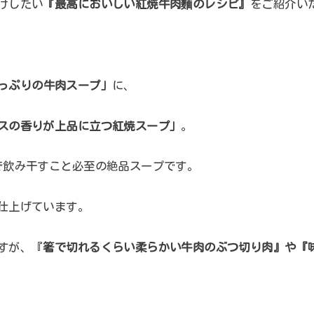
けしたい
『最高においしい紅焼牛肉麵のレシピ』
をご紹介い
っぷりの
牛肉スープ
」
に、
スの香りが上品に立つ
紅焼スープ
」
。
で飲み干すこと必至の絶品スープです。
仕上げています。
すが、『
箸で切れるくらい柔らかい牛肉のぶつ切り肉』や『